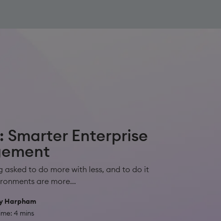
: Smarter Enterprise
gement
g asked to do more with less, and to do it
vironments are more...
y Harpham
ime: 4 mins