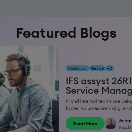
Featured Blogs
Product and Innovation
Service
+ 2
IFS assyst 26R1
Service Mana
IT and internal teams are bein
faster. Volumes are rising, en
Jerem
Read More
Read t