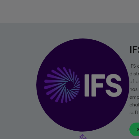
IF
IFS 
dist
of o
has
emp
chal
soft