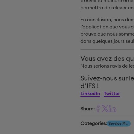
trouver la moindre erre
permettra de relever enc
En conclusion, nous dem
l’application que vous a
prouve que nous sommes
dans quelques jours seu
Vous avez des qu
Nous serions ravis de le
Suivez-nous sur le
d’IFS !
LinkedIn
|
Twitter
Share:
Categories:
Service Management