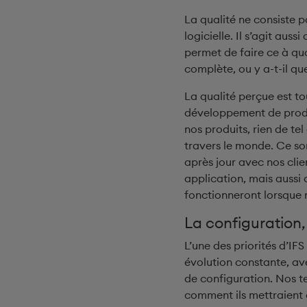
La qualité ne consiste p
logicielle. Il s’agit auss
permet de faire ce à qu
complète, ou y a-t-il qu
La qualité perçue est t
développement de produ
nos produits, rien de te
travers le monde. Ce son
après jour avec nos cli
application, mais aussi 
fonctionneront lorsque n
La configuration,
L’une des priorités d’IF
évolution constante, ave
de configuration. Nos te
comment ils mettraient e