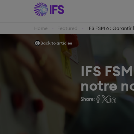
Home
Featured
IFS FSM 6 : Garantir 
>
>
Back to articles
IFS FSM 
notre no
Share: