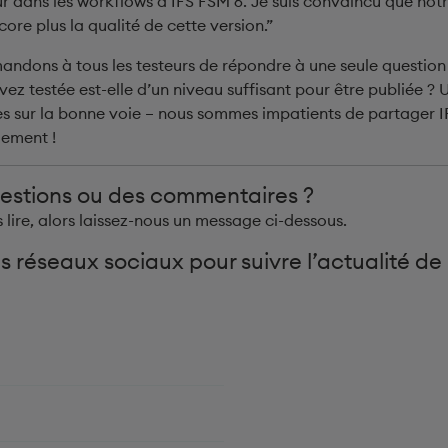
ur dans les workflows d’IFS FSM 6. Je suis convaincu que not
ore plus la qualité de cette version.”
andons à tous les testeurs de répondre à une seule question 
vez testée est-elle d’un niveau suffisant pour être publiée 
 sur la bonne voie – nous sommes impatients de partager I
lement !
estions ou des commentaires ?
s lire, alors laissez-nous un message ci-dessous.
s réseaux sociaux pour suivre l’actualité de l