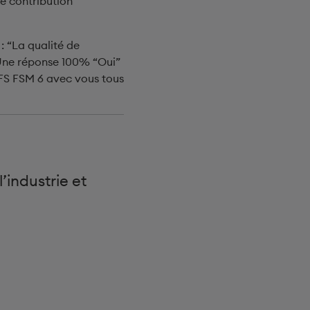
re contribution
: “La qualité de
? Une réponse 100% “Oui”
FS FSM 6 avec vous tous
’industrie et