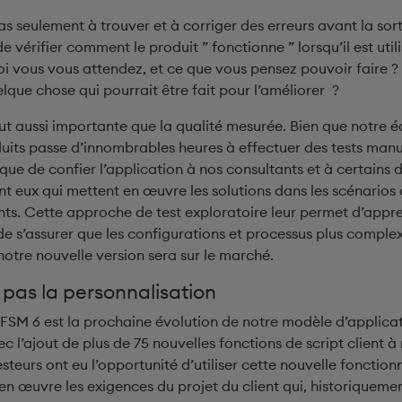
as seulement à trouver et à corriger des erreurs avant la sor
i de vérifier comment le produit ” fonctionne ” lorsqu’il est util
oi vous vous attendez, et ce que vous pensez pouvoir faire ?
elque chose qui pourrait être fait pour l’améliorer ?
out aussi importante que la qualité mesurée. Bien que notre 
its passe d’innombrables heures à effectuer des tests manu
l que de confier l’application à nos consultants et à certains 
t eux qui mettent en œuvre les solutions dans les scénarios q
ents. Cette approche de test exploratoire leur permet d’appr
de s’assurer que les configurations et processus plus comple
otre nouvelle version sera sur le marché.
 pas la personnalisation
S FSM 6 est la prochaine évolution de notre modèle d’applicat
c l’ajout de plus de 75 nouvelles fonctions de script client à
steurs ont eu l’opportunité d’utiliser cette nouvelle fonctionn
n œuvre les exigences du projet du client qui, historiquemen